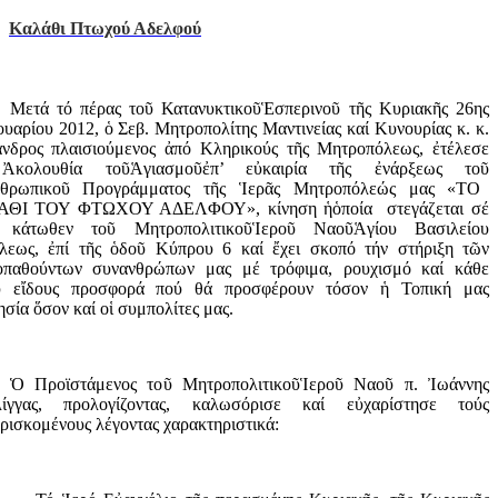
Καλάθι Πτωχού Αδελφού
Μετά τό πέρας τοῦ
Κατανυκτικο
ῦ
Ἑ
σπερινο
ῦ
τ
ῆ
ς Κυριακ
ῆ
ς 26ης
υαρίου 2012,
ὁ
Σεβ. Μητροπολίτης Μαντινείας καί Κυνο
υρίας κ. κ.
ανδρος πλαισιούμενος
ἀ
πό Κληρικούς τ
ῆ
ς Μητροπόλεως,
ἐ
τέλεσε
ν
Ἀ
κολουθία το
ῦ
Ἁ
γιασμο
ῦ
ἐ
π’ ε
ὐ
καιρία τ
ῆ
ς
ἐ
νάρξεως το
ῦ
θρωπικο
ῦ
Προγράμματος τ
ῆ
ς
Ἱ
ερ
ᾶ
ς Μητροπόλεώς μας «ΤΟ
ΘΙ ΤΟΥ ΦΤΩΧΟΥ ΑΔΕΛΦΟΥ», κίνηση
ἡ
ὁ
ποία στεγάζεται σέ
 κάτ
ωθεν τοῦ
Μητροπολιτικο
ῦ
Ἱ
ερο
ῦ
Ναο
ῦ
Ἁ
γίου Βασιλείου
όλεως,
ἐ
πί τ
ῆ
ς
ὁ
δο
ῦ
Κύπρου 6 καί
ἔ
χει σκοπό τήν στήριξη τ
ῶ
ν
ιοπαθούντων συνανθρώπων μας μέ τρόφιμα, ρουχισμό καί κάθε
υ ε
ἴ
δους προσφορά πού θά προσφέρουν τόσον
ἡ
Τοπική μας
ησία
ὅ
σον καί ο
ἱ συμπολίτες μας.
Ὁ
Προϊστάμενος το
ῦ
Μητροπολιτικο
ῦ
Ἱ
ερο
ῦ
Ναο
ῦ
π.
Ἰ
ωάννης
λίγγας, προλογίζοντας, καλωσόρισε καί ε
ὐ
χαρίστησε τούς
ρισκομένους λέγοντας χαρακτηριστικά: