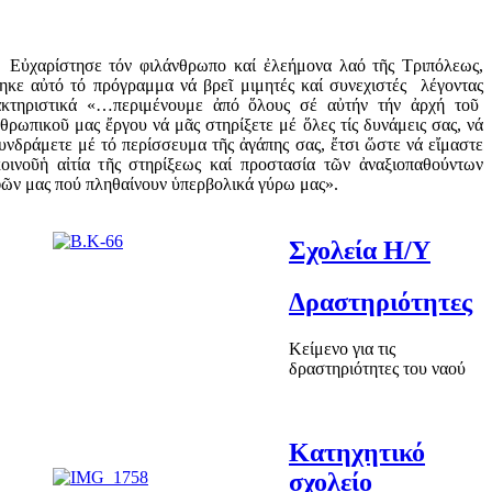
Εὐ
χαρίστησε τόν φιλάνθρωπο καί
ἐ
λεήμονα λαό τ
ῆ
ς Τριπόλεως,
ηκε α
ὐ
τό τό πρόγραμμα νά βρε
ῖ
μιμητές καί συνεχιστές λέγοντας
κτηριστικά «…περιμένουμε
ἀ
πό
ὅ
λους σέ α
ὐ
τήν τήν
ἀ
ρχή το
ῦ
θρωπικο
ῦ μας ἔ
ργου νά μ
ᾶ
ς στηρίξετε μέ
ὅ
λες τίς δυνάμεις σας, νά
υνδράμετε μέ τό περίσσευμα τ
ῆ
ς
ἀ
γάπης σας,
ἔ
τσι
ὥ
στε νά ε
ἴ
μαστε
οινο
ῦ
ἡ
α
ἰ
τία τ
ῆ
ς στηρίξεως καί προστασία τ
ῶ
ν
ἀ
ναξιοπαθούντων
φ
ῶ
ν μας πού πληθαίνουν
ὑ
περβολικά γύρω μας»
.
Σχολεία Η/Υ
Δραστηριότητες
Κείμενο για τις
δραστηριότητες του ναού
Κατηχητικό
σχολείο