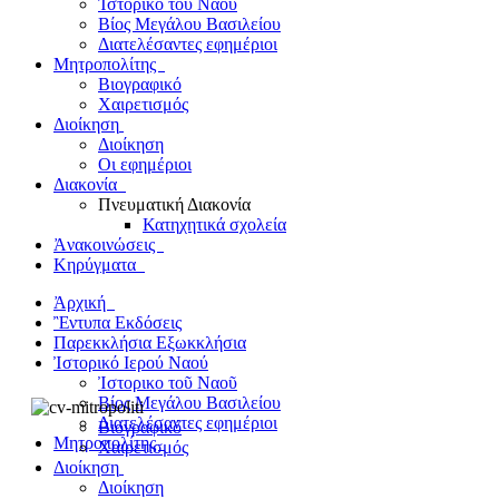
Ἰστορικο τοῦ Ναοῦ
Βίος Μεγάλου Βασιλείου
Διατελέσαντες εφημέριοι
Μητροπολίτης
Βιογραφικό
Χαιρετισμός
Διοίκηση
Διοίκηση
Οι εφημέριοι
Διακονία
Πνευματική Διακονία
Κατηχητικά σχολεία
Ἀνακοινώσεις
Κηρύγματα
Ἀρχική
Ἒντυπα
Εκδόσεις
Παρεκκλήσια
Εξωκκλήσια
Ἰστορικό
Ιερού Ναού
Ἰστορικο τοῦ Ναοῦ
Βίος Μεγάλου Βασιλείου
Διατελέσαντες εφημέριοι
Βιογραφικό
Μητροπολίτης
Χαιρετισμός
Διοίκηση
Διοίκηση