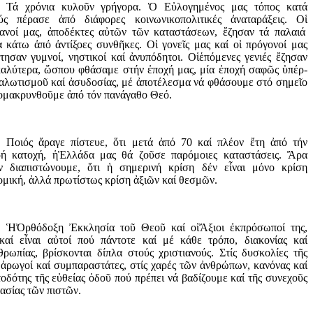
Τά χρόνια κυλοῦ
ν γρήγορα.
Ὁ
Ε
ὐ
λογημένος μας τόπος κατά
ούς πέρασε
ἀ
πό διάφορες κοινωνικοπολιτικές
ἀ
ναταράξεις. Ο
ἱ
ιανοί μας,
ἀ
ποδέκτες α
ὐ
τ
ῶ
ν τ
ῶ
ν καταστάσεων,
ἔ
ζησαν τά παλαιά
ια κάτω
ἀ
πό
ἀ
ντίξοες συνθ
ῆ
κες. Ο
ἱ
γονε
ῖ
ς μας καί ο
ἱ
πρόγονοί μας
τησαν γυμνοί, νηστικοί
καί ἀ
νυπόδητοι. Ο
ἱ
ἑ
πόμενες γενιές
ἔ
ζησαν
καλύτερα,
ὥ
σπου φθάσαμε στήν
ἐ
ποχή μας, μία
ἐ
ποχή σαφ
ῶ
ς
ὑ
πέρ-
αλωτισμο
ῦ
καί
ἀ
συδοσίας, μέ
ἀ
ποτέλεσμα νά φθάσουμε στό σημε
ῖ
ο
ομακρυνθο
ῦ
με
ἀ
πό τόν πανάγαθο Θεό.
Ποιός ἄ
ραγε πίστευε,
ὅ
τι μετά
ἀ
πό 70 καί πλέον
ἔ
τη
ἀ
πό τήν
ρή κατοχή,
ἡ
Ἑ
λλάδα μας θά ζο
ῦ
σε παρόμοιες καταστάσεις.
Ἄ
ρα
ν διαπιστώνουμε,
ὅ
τι
ἡ
σημερινή κρίση δέν ε
ἶ
ναι μόνο κρίση
ομική,
ἀ
λλά πρωτίστως κρίση
ἀ
ξι
ῶ
ν καί θεσμ
ῶ
ν.
Ἡ
Ὀ
ρθόδοξη
Ἐ
κκλησί
α τοῦ
Θεο
ῦ
καί ο
ἱ
Ἄ
ξιοι
ἐ
κπρόσωποί της,
καί ε
ἶ
ναι α
ὐ
τοί πού πάντοτε καί μέ κάθε τρόπο, διακονίας καί
θρωπίας, βρίσκονται δίπλα στούς χριστιανούς. Στίς δυσκολίες τ
ῆ
ς
,
ἀ
ρωγοί καί συμπαραστάτες, στίς χαρές τ
ῶ
ν
ἀ
νθρώπων, κανόνας καί
τοδότης
τῆ
ς ε
ὐ
θείας
ὁ
δο
ῦ
πού πρέπει νά βαδίζουμε καί τ
ῆ
ς συνεχο
ῦ
ς
ασίας τ
ῶ
ν πιστ
ῶ
ν.