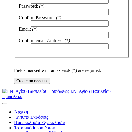
Password:
(*)
Confirm Password:
(*)
Email:
(*)
Confirm email Address:
(*)
Fields marked with an asterisk (*) are required.
Create an account
Ι.Ν. Αγίου Βασιλείου
Τριπόλεως
Ἀρχική
Ἒντυπα
Εκδόσεις
Παρεκκλήσια
Εξωκκλήσια
Ἰστορικό
Ιερού Ναού