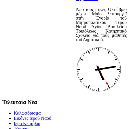
Ἀπό τούς μῆνες Ὀκτώβριο
μέχρι Μάϊο λειτουργεῖ
στήν Ἐνορία τοῦ
Μητροπολιτικοῦ Ἱεροῦ
Ναοῦ Ἁγίου Βασιλείου
Τριπόλεως Κατηχητικό
Σχολεῖο γιά τούς μαθητές
τοῦ Δημοτικοῦ.
Τελευταία Νέα
Καλωσόρισμα
Εικόνες Ιερού Ναού
Ιερά Κειμήλια
Ἒντυπα