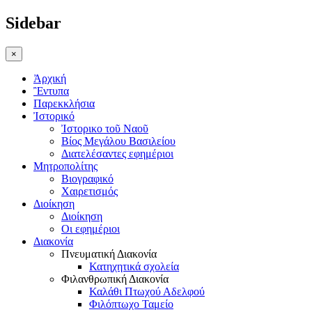
Sidebar
×
Ἀρχική
Ἒντυπα
Παρεκκλήσια
Ἰστορικό
Ἰστορικο τοῦ Ναοῦ
Βίος Μεγάλου Βασιλείου
Διατελέσαντες εφημέριοι
Μητροπολίτης
Βιογραφικό
Χαιρετισμός
Διοίκηση
Διοίκηση
Οι εφημέριοι
Διακονία
Πνευματική Διακονία
Κατηχητικά σχολεία
Φιλανθρωπική Διακονία
Καλάθι Πτωχού Αδελφού
Φιλόπτωχο Ταμείο