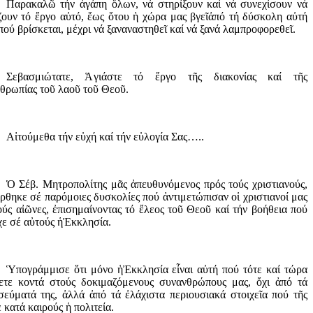
Παρακαλῶ
τήν
ἀ
γάπη
ὅ
λων, νά στηρίξουν καί νά συνεχίσουν νά
ζουν τό
ἔ
ργο α
ὐ
τό,
ἕ
ως
ὅ
του
ἡ
χώρα μας βγε
ῖ
ἀ
πό τή δύσκολη α
ὐ
τή
πού βρίσκεται, μέχρι νά ξαναναστηθε
ῖ
καί νά ξανά λαμπροφορεθε
ῖ
.
Σεβασμιώτατε, Ἁ
γιάστε
τό ἔ
ργο τ
ῆ
ς διακονίας καί τ
ῆ
ς
θρωπίας το
ῦ
λαο
ῦ
το
ῦ
Θεο
ῦ
.
Αἰ
τούμεθα τήν ε
ὐ
χή καί τήν ε
ὐ
λογία Σας…..
Ὁ
Σέβ. Μητροπολίτης μ
ᾶ
ς
ἀ
πευθυνόμενος πρός τούς χριστιανούς,
ρθηκε σέ παρόμοιες δυσκολίες πού
ἀ
ντιμετώπισαν ο
ἱ
χριστιανοί μας
ούς α
ἰῶ
νες,
ἐ
πισημαίνοντας τό
ἔ
λεος το
ῦ
Θεο
ῦ
καί τήν βοήθεια πού
χε σέ α
ὐ
τούς
ἡ
Ἐ
κκλησία.
Ὑ
πογράμμισε
ὅ
τι μόνο
ἡ
Ἐ
κκλησία ε
ἶ
ναι α
ὐ
τή πού τότε καί τώρα
ετε κοντά στούς δοκιμαζόμενους συνανθρώπους μας,
ὄ
χι
ἀ
πό τά
σεύματά της,
ἀ
λλά
ἀ
πό τά
ἐ
λάχιστα περιουσ
ιακά στοιχεῖ
α πού τ
ῆ
ς
 κατά καιρούς
ἡ
πολιτεία.